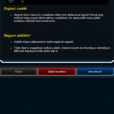
Gigászi csaták
Vegyél részt masszív csatákban több ezer játékossal együtt! Küzdj meg
máshol még sosem látott epikus csatákban, és tapasztald meg a játék
kiválóan működő harcrendszerét.
Nagyon addiktív!
A játék képes pillanatokon belül magával ragadni.
Több díjat is magáénak tudhat a játék, melyek között ott díszeleg a tekintélyes
BBGsite legnépszerűbb játék díja is.
Előző
Játék kezdése
Következő