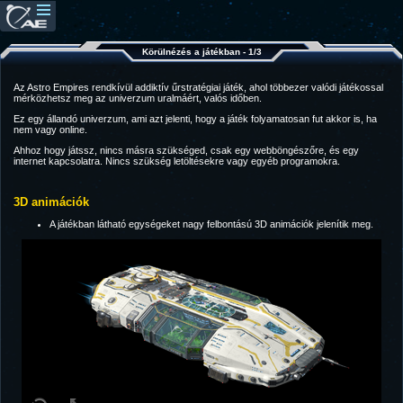
Körülnézés a játékban - 1/3
Az Astro Empires rendkívül addiktív űrstratégiai játék, ahol többezer valódi játékossal
mérközhetsz meg az univerzum uralmáért, valós időben.
Ez egy állandó univerzum, ami azt jelenti, hogy a játék folyamatosan fut akkor is, ha
nem vagy online.
Ahhoz hogy játssz, nincs másra szükséged, csak egy webböngészőre, és egy
internet kapcsolatra. Nincs szükség letöltésekre vagy egyéb programokra.
3D animációk
A játékban látható egységeket nagy felbontású 3D animációk jelenítik meg.